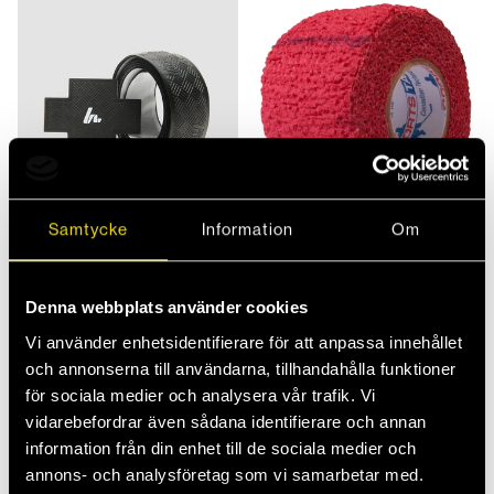
Samtycke
Information
Om
+ 1 till
+ 1 till
Howies
Allroundsport
Denna webbplats använder cookies
Howies Apex Grepptejp
Sports Tape Stretch - 38mm x
Vi använder enhetsidentifierare för att anpassa innehållet
149 kr
4,6m
49 kr
och annonserna till användarna, tillhandahålla funktioner
för sociala medier och analysera vår trafik. Vi
vidarebefordrar även sådana identifierare och annan
information från din enhet till de sociala medier och
annons- och analysföretag som vi samarbetar med.