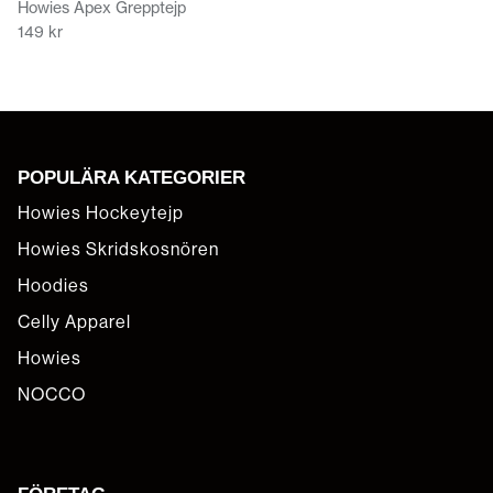
Howies Apex Grepptejp
149 kr
POPULÄRA KATEGORIER
Howies Hockeytejp
Howies Skridskosnören
Hoodies
Celly Apparel
Howies
NOCCO