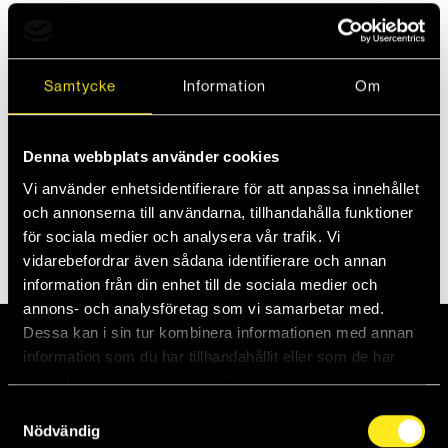
Howies Skridsko Bryne är det ultimata verktyget
för att säkerställa att dina skridskor är perfekt
Samtycke
Information
Om
slipade och redo för isen. Oavsett om du är en
ishockeyspelare, konståkare eller en entusiastisk
skridskoåkare, kommer detta bryne att hjälpa dig
att uppnå den bästa slipningen.
Denna webbplats använder cookies
Vi använder enhetsidentifierare för att anpassa innehållet
och annonserna till användarna, tillhandahålla funktioner
Beskrivning
för sociala medier och analysera vår trafik. Vi
vidarebefordrar även sådana identifierare och annan
information från din enhet till de sociala medier och
annons- och analysföretag som vi samarbetar med.
Dessa kan i sin tur kombinera informationen med annan
information som du har tillhandahållit eller som de har
POPULÄRA KATEGORIER
samlat in när du har använt deras tjänster.
Howies Hockeytejp
Samtyckesval
Howies Skridskosnören
Nödvändig